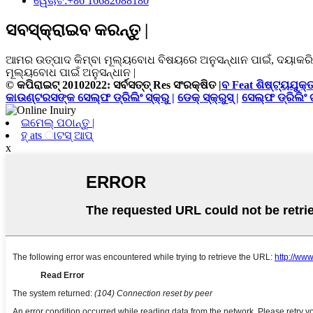
ୱେଚାଟ:
+86 16682088180
ସବସ୍କ୍ରାଇବ କରନ୍ତୁ |
ଆମର ଉତ୍ପାଦ କିମ୍ବା ମୂଲ୍ୟବୋଧ ବିଷୟରେ ଅନୁସନ୍ଧାନ ପାଇଁ, ଦୟାକରି 
ମୂଲ୍ୟବୋଧ ପାଇଁ ଅନୁସନ୍ଧାନ |
© କପିରାଇଟ୍ 20102022: ସର୍ବସତ୍ତ୍ Res ସଂରକ୍ଷିତ |
ବ Feat ଶିଷ୍ଟ୍ୟଯୁକ୍
କାଉଣ୍ଟରସଙ୍କ ସେଲ୍ଫ ଡ୍ରିଲିଂ ସ୍କ୍ରୁ |
ଡେକ୍ ସ୍କ୍ରୁସ୍ |
ସେଲ୍ଫ ଡ୍ରିଲିଂ 
ଇମେଲ୍ ପଠାନ୍ତୁ |
ହ୍ ats ାଟସ୍ ଆପ୍
x