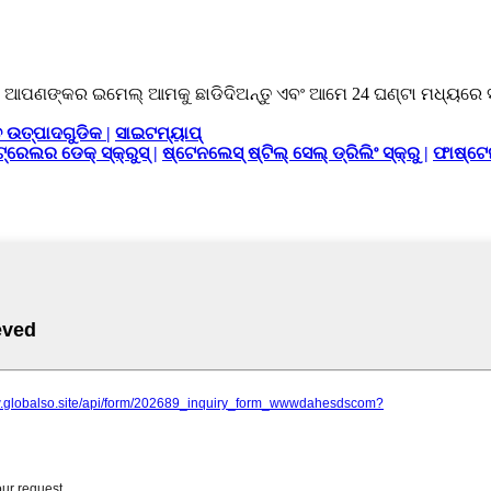
ଆପଣଙ୍କର ଇମେଲ୍ ଆମକୁ ଛାଡିଦିଅନ୍ତୁ ଏବଂ ଆମେ 24 ଘଣ୍ଟା ମଧ୍ୟରେ ସମ୍
ତ ଉତ୍ପାଦଗୁଡିକ |
ସାଇଟମ୍ୟାପ୍
ଟ୍ରେଲର ଡେକ୍ ସ୍କ୍ରୁସ୍ |
ଷ୍ଟେନଲେସ୍ ଷ୍ଟିଲ୍ ସେଲ୍ ଡ୍ରିଲିଂ ସ୍କ୍ରୁ |
ଫାଷ୍ଟେ