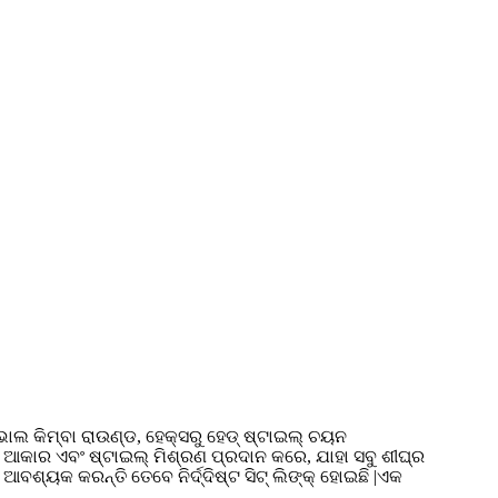
, ଓଭାଲ କିମ୍ବା ରାଉଣ୍ଡ, ହେକ୍ସରୁ ହେଡ୍ ଷ୍ଟାଇଲ୍ ଚୟନ
ନ ଆକାର ଏବଂ ଷ୍ଟାଇଲ୍ ମିଶ୍ରଣ ପ୍ରଦାନ କରେ, ଯାହା ସବୁ ଶୀଘ୍ର
୍ୟକ କରନ୍ତି ତେବେ ନିର୍ଦ୍ଦିଷ୍ଟ ସିଟ୍ ଲିଙ୍କ୍ ହୋଇଛି |ଏକ