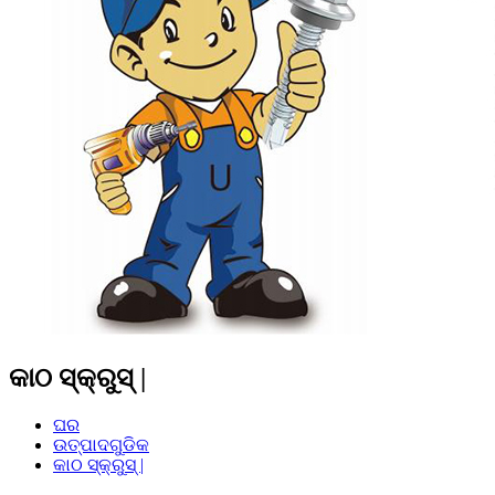
କାଠ ସ୍କ୍ରୁସ୍ |
ଘର
ଉତ୍ପାଦଗୁଡିକ
କାଠ ସ୍କ୍ରୁସ୍ |