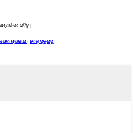
ପର୍କରେ ରହିବୁ |
ନରର ପ୍ରକାର |
ଟେକ୍ ସ୍କ୍ରୁସ୍ |