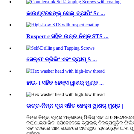
କାଉଣ୍ଟରସଙ୍କ୍ ସେଲ୍-ଟ୍ୟାପିଂ Sc ...
Ruspert c ସହିତ ଉଚ୍ଚ-ନିମ୍ନ STS ...
ସେଲ୍ଫ ଡ୍ରିଲିଂ ଏବଂ ଟ୍ୟାପ୍ S ...
ହାଇ- l ସହିତ ହେକ୍ସ ୱାଶର୍ ମୁଣ୍ଡ ...
ଉଚ୍ଚ-ନିମ୍ନ ସୂତା ସହିତ ହେକ୍ସ ୱାଶର୍ ମୁଣ୍ଡ |
ଜିଙ୍କ କିମ୍ବା ବ୍ଲାକ୍ ଅକ୍ସାଇଡ୍ ଫିନିଶ୍ ଏବଂ 410 ଷ୍ଟେନଲେସ
କରାଯାଇପାରିବ, ଯେତେବେଳେ ଡ୍ରାଇଭ୍ ବିକଳ୍ପଗୁଡ଼ିକ ଫିଲିପ
ଏବଂ ସହଜରେ ଆମ ସାଇଟରେ ଅବସ୍ଥିତ |ପ୍ରତ୍ୟେକ ଅଂଶ ପୃଷ୍ଠା
ପୂର୍ବତନ ...