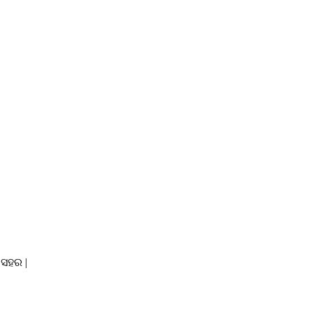
 ସହର |