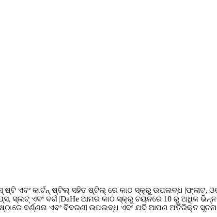
୍ ଷ୍ଟି ଏବଂ କାର୍ଟନ୍ ଷ୍ଟିଲ୍ ସହିତ ଷ୍ଟିଲ୍ ରେ କାଠ ସ୍କ୍ରୁ ଉପଲବ୍ଧ |ଫ୍ଲାଟ
୍ସ, ସ୍ଲଟ୍ ଏବଂ ବର୍ଗ |DaHe ଆମର କାଠ ସ୍କ୍ରୁ ଚୟନରେ 10 ରୁ ଅଧିକ ଭିନ୍
ରେ ବର୍ଣ୍ଣନା ଏବଂ ବିବରଣୀ ଉପଲବ୍ଧ ଏବଂ ଯଦି ଆପଣ ଅତିରିକ୍ତ ସୂଚନା ଆବଶ