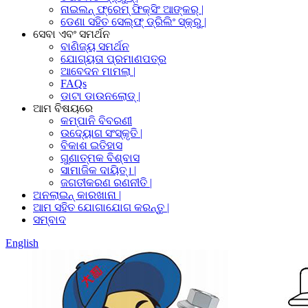
ନାଇଲନ୍ ଫ୍ରେମ୍ ଫିକ୍ସିଂ ଆଙ୍କର୍ |
ଡେଣା ସହିତ ସେଲ୍ଫ୍ ଡ୍ରିଲିଂ ସ୍କ୍ରୁ |
ସେବା ଏବଂ ସମର୍ଥନ
ବାଣିଜ୍ୟ ସମର୍ଥନ
ଯୋଗ୍ୟତା ପ୍ରମାଣପତ୍ର
ଆବେଦନ ମାମଲା |
FAQs
ଡାଟା ଡାଉନଲୋଡ୍ |
ଆମ ବିଷୟରେ
କମ୍ପାନି ବିବରଣୀ
ଉଦ୍ୟୋଗ ସଂସ୍କୃତି |
ବିକାଶ ଇତିହାସ
ଗୁଣାତ୍ମକ ବିଶ୍ବାସ
ସାମାଜିକ ଦାୟିତ୍। |
ଜଗତୀକରଣ ରଣନୀତି |
ଅନଲାଇନ୍ କାରଖାନା |
ଆମ ସହିତ ଯୋଗାଯୋଗ କରନ୍ତୁ |
ସମ୍ବାଦ
English