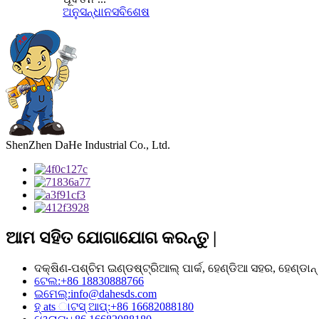
ଅନୁସନ୍ଧାନ
ସବିଶେଷ
ShenZhen DaHe Industrial Co., Ltd.
ଆମ ସହିତ ଯୋଗାଯୋଗ କରନ୍ତୁ |
ଦକ୍ଷିଣ-ପଶ୍ଚିମ ଇଣ୍ଡଷ୍ଟ୍ରିଆଲ୍ ପାର୍କ, ହେଣ୍ଡିଆ ସହର, ହେଣ୍ଡାନ୍
ଟେଲ:
+86 18830888766
ଇମେଲ୍:
info@dahesds.com
ହ୍ ats ାଟସ୍ ଆପ୍:
+86 16682088180