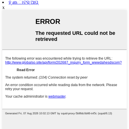
ହ୍ ats ାଟସ୍ ଆପ୍
x