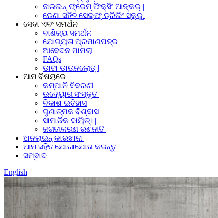
ନାଇଲନ୍ ଫ୍ରେମ୍ ଫିକ୍ସିଂ ଆଙ୍କର୍ |
ଡେଣା ସହିତ ସେଲ୍ଫ୍ ଡ୍ରିଲିଂ ସ୍କ୍ରୁ |
ସେବା ଏବଂ ସମର୍ଥନ
ବାଣିଜ୍ୟ ସମର୍ଥନ
ଯୋଗ୍ୟତା ପ୍ରମାଣପତ୍ର
ଆବେଦନ ମାମଲା |
FAQs
ଡାଟା ଡାଉନଲୋଡ୍ |
ଆମ ବିଷୟରେ
କମ୍ପାନି ବିବରଣୀ
ଉଦ୍ୟୋଗ ସଂସ୍କୃତି |
ବିକାଶ ଇତିହାସ
ଗୁଣାତ୍ମକ ବିଶ୍ବାସ
ସାମାଜିକ ଦାୟିତ୍। |
ଜଗତୀକରଣ ରଣନୀତି |
ଅନଲାଇନ୍ କାରଖାନା |
ଆମ ସହିତ ଯୋଗାଯୋଗ କରନ୍ତୁ |
ସମ୍ବାଦ
English