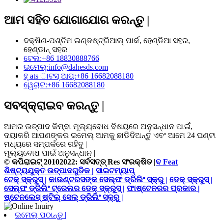
ଆମ ସହିତ ଯୋଗାଯୋଗ କରନ୍ତୁ |
ଦକ୍ଷିଣ-ପଶ୍ଚିମ ଇଣ୍ଡଷ୍ଟ୍ରିଆଲ୍ ପାର୍କ, ହେଣ୍ଡିଆ ସହର,
ହେଣ୍ଡାନ୍ ସହର |
ଟେଲ:
+86 18830888766
ଇମେଲ୍:
info@dahesds.com
ହ୍ ats ାଟସ୍ ଆପ୍:
+86 16682088180
ୱେଚାଟ:
+86 16682088180
ସବସ୍କ୍ରାଇବ କରନ୍ତୁ |
ଆମର ଉତ୍ପାଦ କିମ୍ବା ମୂଲ୍ୟବୋଧ ବିଷୟରେ ଅନୁସନ୍ଧାନ ପାଇଁ,
ଦୟାକରି ଆପଣଙ୍କର ଇମେଲ୍ ଆମକୁ ଛାଡିଦିଅନ୍ତୁ ଏବଂ ଆମେ 24 ଘଣ୍ଟା
ମଧ୍ୟରେ ସମ୍ପର୍କରେ ରହିବୁ |
ମୂଲ୍ୟବୋଧ ପାଇଁ ଅନୁସନ୍ଧାନ |
© କପିରାଇଟ୍ 20102022: ସର୍ବସତ୍ତ୍ Res ସଂରକ୍ଷିତ |
ବ Feat
ଶିଷ୍ଟ୍ୟଯୁକ୍ତ ଉତ୍ପାଦଗୁଡିକ |
ସାଇଟମ୍ୟାପ୍
ଟେକ୍ ସ୍କ୍ରୁସ୍ |
କାଉଣ୍ଟରସଙ୍କ ସେଲ୍ଫ ଡ୍ରିଲିଂ ସ୍କ୍ରୁ |
ଡେକ୍ ସ୍କ୍ରୁସ୍ |
ସେଲ୍ଫ ଡ୍ରିଲିଂ ଟ୍ରେଲର ଡେକ୍ ସ୍କ୍ରୁସ୍ |
ଫାଷ୍ଟେନରର ପ୍ରକାର |
ଷ୍ଟେନଲେସ୍ ଷ୍ଟିଲ୍ ସେଲ୍ ଡ୍ରିଲିଂ ସ୍କ୍ରୁ |
ଇମେଲ୍ ପଠାନ୍ତୁ |