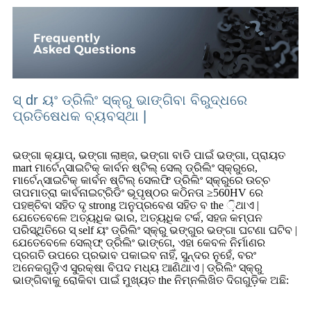
ସ୍ dr ୟଂ ଡ୍ରିଲିଂ ସ୍କ୍ରୁ ଭାଙ୍ଗିବା ବିରୁଦ୍ଧରେ
ପ୍ରତିଷେଧକ ବ୍ୟବସ୍ଥା |
ଭଙ୍ଗା କ୍ୟାପ୍, ଭଙ୍ଗା ଲାଞ୍ଜ, ଭଙ୍ଗା ବାଡି ପାଇଁ ଭଙ୍ଗା, ପ୍ରାୟତ
mart ମାର୍ଟେନ୍ସାଇଟିକ୍ କାର୍ବନ ଷ୍ଟିଲ୍ ସେଲ୍ ଡ୍ରିଲିଂ ସ୍କ୍ରୁରେ,
ମାର୍ଟେନ୍ସାଇଟିକ୍ କାର୍ବନ ଷ୍ଟିଲ୍ ସେଲଫି ଡ୍ରିଲିଂ ସ୍କ୍ରୁରେ ଉଚ୍ଚ
ତାପମାତ୍ରା କାର୍ବନାଇଟ୍ରିଡିଂ ଭୂପୃଷ୍ଠର କଠିନତା ≥560HV ରେ
ପହଞ୍ଚିବା ସହିତ ଦୃ strong ଅନୁପ୍ରବେଶ ସହିତ ବ the ଼ିଥାଏ |
ଯେତେବେଳେ ଅତ୍ୟଧିକ ଭାର, ଅତ୍ୟଧିକ ଟର୍କ, ସହଜ କମ୍ପନ
ପରିସ୍ଥିତିରେ ସ୍ self ୟଂ ଡ୍ରିଲିଂ ସ୍କ୍ରୁ ଭଙ୍ଗୁର ଭଙ୍ଗା ଘଟଣା ଘଟିବ |
ଯେତେବେଳେ ସେଲ୍ଫ୍ ଡ୍ରିଲିଂ ଭାଙ୍ଗେ, ଏହା କେବଳ ନିର୍ମାଣର
ପ୍ରଗତି ଉପରେ ପ୍ରଭାବ ପକାଇବ ନାହିଁ, ସୁନ୍ଦର ନୁହେଁ, ବରଂ
ଅନେକଗୁଡ଼ିଏ ସୁରକ୍ଷା ବିପଦ ମଧ୍ୟ ଆଣିଥାଏ | ଡ୍ରିଲିଂ ସ୍କ୍ରୁ
ଭାଙ୍ଗିବାକୁ ରୋକିବା ପାଇଁ ମୁଖ୍ୟତ the ନିମ୍ନଲିଖିତ ଦିଗଗୁଡ଼ିକ ଅଛି: