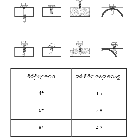
ନିର୍ଦ୍ଦିଷ୍ଟକରଣ
ଟର୍କ ମିନିଟ୍ ନଷ୍ଟ କରନ୍ତୁ |
1.5
4#
2.8
6#
4.7
8#