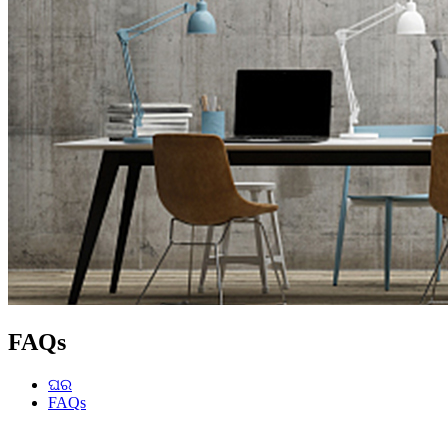
FAQs
ଘର
FAQs