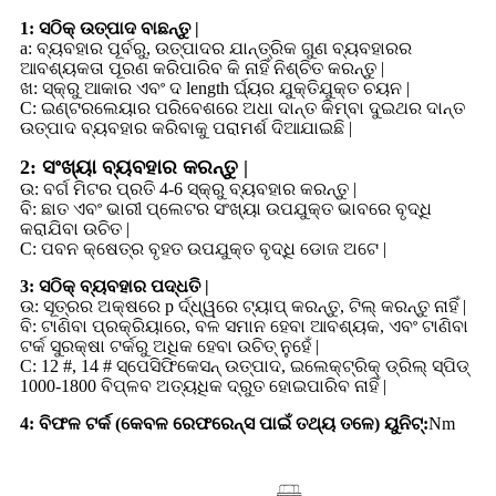
1: ସଠିକ୍ ଉତ୍ପାଦ ବାଛନ୍ତୁ |
a: ବ୍ୟବହାର ପୂର୍ବରୁ, ଉତ୍ପାଦର ଯାନ୍ତ୍ରିକ ଗୁଣ ବ୍ୟବହାରର
ଆବଶ୍ୟକତା ପୂରଣ କରିପାରିବ କି ନାହିଁ ନିଶ୍ଚିତ କରନ୍ତୁ |
ଖ: ସ୍କ୍ରୁ ଆକାର ଏବଂ ଦ length ର୍ଘ୍ୟର ଯୁକ୍ତିଯୁକ୍ତ ଚୟନ |
C: ଇଣ୍ଟରଲେୟାର ପରିବେଶରେ ଅଧା ଦାନ୍ତ କିମ୍ବା ଦୁଇଥର ଦାନ୍ତ
ଉତ୍ପାଦ ବ୍ୟବହାର କରିବାକୁ ପରାମର୍ଶ ଦିଆଯାଇଛି |
2: ସଂଖ୍ୟା ବ୍ୟବହାର କରନ୍ତୁ |
ଉ: ବର୍ଗ ମିଟର ପ୍ରତି 4-6 ସ୍କ୍ରୁ ବ୍ୟବହାର କରନ୍ତୁ |
ବି: ଛାତ ଏବଂ ଭାରୀ ପ୍ଲେଟର ସଂଖ୍ୟା ଉପଯୁକ୍ତ ଭାବରେ ବୃଦ୍ଧି
କରାଯିବା ଉଚିତ |
C: ପବନ କ୍ଷେତ୍ର ବୃହତ ଉପଯୁକ୍ତ ବୃଦ୍ଧି ଡୋଜ ଅଟେ |
3: ସଠିକ୍ ବ୍ୟବହାର ପଦ୍ଧତି |
ଉ: ସୂତ୍ରର ଅକ୍ଷରେ p ର୍ଦ୍ଧ୍ୱରେ ଟ୍ୟାପ୍ କରନ୍ତୁ, ଟିଲ୍ କରନ୍ତୁ ନାହିଁ |
ବି: ଟାଣିବା ପ୍ରକ୍ରିୟାରେ, ବଳ ସମାନ ହେବା ଆବଶ୍ୟକ, ଏବଂ ଟାଣିବା
ଟର୍କ ସୁରକ୍ଷା ଟର୍କରୁ ଅଧିକ ହେବା ଉଚିତ୍ ନୁହେଁ |
C: 12 #, 14 # ସ୍ପେସିଫିକେସନ୍ ଉତ୍ପାଦ, ଇଲେକ୍ଟ୍ରିକ୍ ଡ୍ରିଲ୍ ସ୍ପିଡ୍
1000-1800 ବିପ୍ଳବ ଅତ୍ୟଧିକ ଦ୍ରୁତ ହୋଇପାରିବ ନାହିଁ |
4: ବିଫଳ ଟର୍କ (କେବଳ ରେଫରେନ୍ସ ପାଇଁ ତଥ୍ୟ ତଳେ) ୟୁନିଟ୍:
Nm