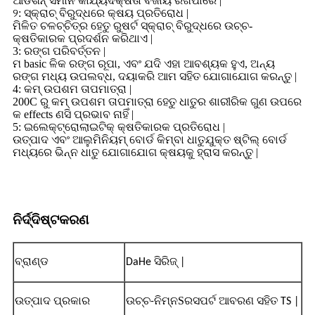
ଆଡିଶିନ୍ ସମାନ କାର୍ଯ୍ୟଦକ୍ଷତା ବଜାୟ ରଖିପାରେ |
୨: ସ୍କ୍ରାଚ୍ ବିରୁଦ୍ଧରେ କ୍ଷୟ ପ୍ରତିରୋଧ |
ମିଳିତ ଚଳଚ୍ଚିତ୍ର ହେତୁ ରୁଷର୍ଟ ସ୍କ୍ରାଚ୍ ବିରୁଦ୍ଧରେ ଉଚ୍ଚ-
କ୍ଷତିକାରକ ପ୍ରଦର୍ଶନ କରିଥାଏ |
3: ରଙ୍ଗ ପରିବର୍ତ୍ତନ |
ମ basic ଳିକ ରଙ୍ଗ ରୂପା, ଏବଂ ଯଦି ଏହା ଆବଶ୍ୟକ ହୁଏ, ଅନ୍ୟ
ରଙ୍ଗ ମଧ୍ୟ ଉପଲବ୍ଧ, ଦୟାକରି ଆମ ସହିତ ଯୋଗାଯୋଗ କରନ୍ତୁ |
4: କମ୍ ଉପଶମ ତାପମାତ୍ରା |
200C ରୁ କମ୍ ଉପଶମ ତାପମାତ୍ରା ହେତୁ ଧାତୁର ଶାରୀରିକ ଗୁଣ ଉପରେ
କ effects ଣସି ପ୍ରଭାବ ନାହିଁ |
5: ଇଲେକ୍ଟ୍ରୋଲାଇଟିକ୍ କ୍ଷତିକାରକ ପ୍ରତିରୋଧ |
ଉତ୍ପାଦ ଏବଂ ଆଲୁମିନିୟମ୍ ବୋର୍ଡ କିମ୍ବା ଧାତୁଯୁକ୍ତ ଷ୍ଟିଲ୍ ବୋର୍ଡ
ମଧ୍ୟରେ ଭିନ୍ନ ଧାତୁ ଯୋଗାଯୋଗ କ୍ଷୟକୁ ହ୍ରାସ କରନ୍ତୁ |
ନିର୍ଦ୍ଦିଷ୍ଟକରଣ
ବ୍ରାଣ୍ଡ
DaHe ସିରିଜ୍ |
ଉତ୍ପାଦ ପ୍ରକାର
S
ଉଚ୍ଚ-ନିମ୍ନ
ରସପର୍ଟ ଆବରଣ ସହିତ TS |