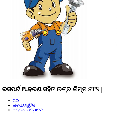
ରସପର୍ଟ ଆବରଣ ସହିତ ଉଚ୍ଚ-ନିମ୍ନ STS |
ଘର
ଉତ୍ପାଦଗୁଡିକ
ଆବରଣ ଉତ୍ପାଦନ |