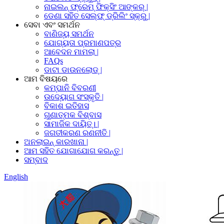
ନାଇଲନ୍ ଫ୍ରେମ୍ ଫିକ୍ସିଂ ଆଙ୍କର୍ |
ଡେଣା ସହିତ ସେଲ୍ଫ୍ ଡ୍ରିଲିଂ ସ୍କ୍ରୁ |
ସେବା ଏବଂ ସମର୍ଥନ
ବାଣିଜ୍ୟ ସମର୍ଥନ
ଯୋଗ୍ୟତା ପ୍ରମାଣପତ୍ର
ଆବେଦନ ମାମଲା |
FAQs
ଡାଟା ଡାଉନଲୋଡ୍ |
ଆମ ବିଷୟରେ
କମ୍ପାନି ବିବରଣୀ
ଉଦ୍ୟୋଗ ସଂସ୍କୃତି |
ବିକାଶ ଇତିହାସ
ଗୁଣାତ୍ମକ ବିଶ୍ବାସ
ସାମାଜିକ ଦାୟିତ୍। |
ଜଗତୀକରଣ ରଣନୀତି |
ଅନଲାଇନ୍ କାରଖାନା |
ଆମ ସହିତ ଯୋଗାଯୋଗ କରନ୍ତୁ |
ସମ୍ବାଦ
English