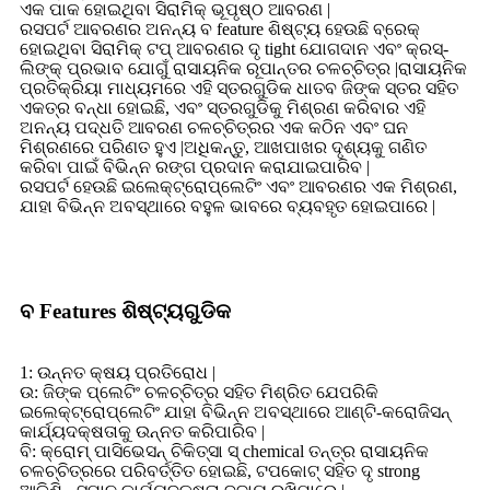
ଏକ ପାକ ହୋଇଥିବା ସିରାମିକ୍ ଭୂପୃଷ୍ଠ ଆବରଣ |
ରସପର୍ଟ ଆବରଣର ଅନନ୍ୟ ବ feature ଶିଷ୍ଟ୍ୟ ହେଉଛି ବ୍ରେକ୍
ହୋଇଥିବା ସିରାମିକ୍ ଟପ୍ ଆବରଣର ଦୃ tight ଯୋଗଦାନ ଏବଂ କ୍ରସ୍-
ଲିଙ୍କ୍ ପ୍ରଭାବ ଯୋଗୁଁ ରାସାୟନିକ ରୂପାନ୍ତର ଚଳଚ୍ଚିତ୍ର |ରାସାୟନିକ
ପ୍ରତିକ୍ରିୟା ମାଧ୍ୟମରେ ଏହି ସ୍ତରଗୁଡିକ ଧାତବ ଜିଙ୍କ ସ୍ତର ସହିତ
ଏକତ୍ର ବନ୍ଧା ହୋଇଛି, ଏବଂ ସ୍ତରଗୁଡିକୁ ମିଶ୍ରଣ କରିବାର ଏହି
ଅନନ୍ୟ ପଦ୍ଧତି ଆବରଣ ଚଳଚ୍ଚିତ୍ରର ଏକ କଠିନ ଏବଂ ଘନ
ମିଶ୍ରଣରେ ପରିଣତ ହୁଏ |ଅଧିକନ୍ତୁ, ଆଖପାଖର ଦୃଶ୍ୟକୁ ଗଣିତ
କରିବା ପାଇଁ ବିଭିନ୍ନ ରଙ୍ଗ ପ୍ରଦାନ କରାଯାଇପାରିବ |
ରସପର୍ଟ ହେଉଛି ଇଲେକ୍ଟ୍ରୋପ୍ଲେଟିଂ ଏବଂ ଆବରଣର ଏକ ମିଶ୍ରଣ,
ଯାହା ବିଭିନ୍ନ ଅବସ୍ଥାରେ ବହୁଳ ଭାବରେ ବ୍ୟବହୃତ ହୋଇପାରେ |
ବ Features ଶିଷ୍ଟ୍ୟଗୁଡିକ
1: ଉନ୍ନତ କ୍ଷୟ ପ୍ରତିରୋଧ |
ଉ: ଜିଙ୍କ ପ୍ଲେଟିଂ ଚଳଚ୍ଚିତ୍ର ସହିତ ମିଶ୍ରିତ ଯେପରିକି
ଇଲେକ୍ଟ୍ରୋପ୍ଲେଟିଂ ଯାହା ବିଭିନ୍ନ ଅବସ୍ଥାରେ ଆଣ୍ଟି-କରୋଜିସନ୍
କାର୍ଯ୍ୟଦକ୍ଷତାକୁ ଉନ୍ନତ କରିପାରିବ |
ବି: କ୍ରୋମ୍ ପାସିଭେସନ୍ ଚିକିତ୍ସା ସ୍ chemical ତନ୍ତ୍ର ରାସାୟନିକ
ଚଳଚ୍ଚିତ୍ରରେ ପରିବର୍ତ୍ତିତ ହୋଇଛି, ଟପକୋଟ୍ ସହିତ ଦୃ strong