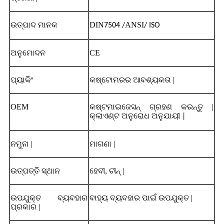
ଉତ୍ପାଦ ମାନକ
DIN
ANSI
7504 /
/ ISO
ଅନୁମୋଦନ
CE
ପ୍ୟାକିଂ
କଷ୍ଟୋମରର ଆବଶ୍ୟକତା |
OEM
କଷ୍ଟମାଇଜେସନ୍ ଗ୍ରହଣ କରନ୍ତୁ |
କ୍ଲାଏଣ୍ଟ ଅନୁରୋଧ ଅନୁଯାୟୀ |
ନମୁନା |
ମାଗଣା |
ଉତ୍ପତ୍ତି ସ୍ଥାନ
ହେବୀ, ଚୀନ୍ |
ଉପଯୁକ୍ତ ବ୍ୟବହାର
ବାହ୍ୟ ବ୍ୟବହାର ପାଇଁ ଉପଯୁକ୍ତ |
ପ୍ରକାର |