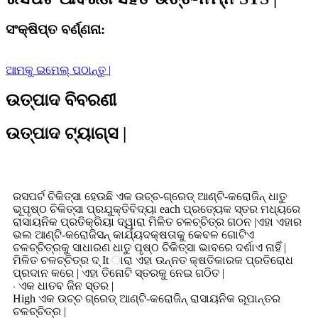
ସଂକ୍ଷିପ୍ତ ବର୍ଣ୍ଣନା:
ଆମକୁ ଇମେଲ୍ ପଠାନ୍ତୁ |
ଉତ୍ପାଦ ବିବରଣୀ
ଉତ୍ପାଦ ଟ୍ୟାଗ୍ସ |
ରସପର୍ଟ ଚିକିତ୍ସା ହେଉଛି ଏକ ଉଚ୍ଚ-ଗ୍ରେଡ୍ ଆଣ୍ଟି-କରୋଜିନ୍ ଧାତୁ
ଭୂପୃଷ୍ଠ ଚିକିତ୍ସା ପ୍ରଯୁକ୍ତିବିଦ୍ୟା each ପ୍ରତ୍ୟେକ ସ୍ତର ମଧ୍ୟରେ
ରାସାୟନିକ ପ୍ରତିକ୍ରିୟା ଦ୍ୱାରା ମିଳିତ ଚଳଚ୍ଚିତ୍ର ଗଠନ |ଏହା ଏହାର
ଭଲ ଆଣ୍ଟି-କରୋଜିସନ୍ କାର୍ଯ୍ୟଦକ୍ଷତାକୁ କେବଳ ଗୋଟିଏ
ଚଳଚ୍ଚିତ୍ରକୁ ସାଧାରଣ ଧାତୁ ପୃଷ୍ଠ ଚିକିତ୍ସା ଭାବରେ ଦର୍ଶାଏ ନାହିଁ |
ମିଳିତ ଚଳଚ୍ଚିତ୍ର ଦ୍ It ାରା ଏହା ଉନ୍ନତ କ୍ଷତିକାରକ ପ୍ରତିରୋଧ
ପ୍ରଦାନ କରେ | ଏହା ତିନୋଟି ସ୍ତରକୁ ନେଇ ଗଠିତ |
‧ ଏକ ଧାତବ ଜିନ ସ୍ତର |
High ଏକ ଉଚ୍ଚ ଗ୍ରେଡ୍ ଆଣ୍ଟି-କରୋଜିନ୍ ରାସାୟନିକ ରୂପାନ୍ତର
ଚଳଚ୍ଚିତ୍ର |