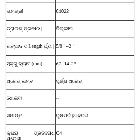
ସାମଗ୍ରୀ
C1022
ଡ୍ରାଇଭ୍ ପ୍ରକାର |
ଦିଲ୍ଲୀପ
ଉତ୍ପାଦ ଦ Length ର୍ଘ୍ୟ |
5/8 "
2 "
--
ସ୍କ୍ରୁ ବ୍ୟାସ (mm)
#
14 # *
6
--
ଥ୍ରେଡ୍ ଲମ୍ବ |
ପୂର୍ଣ୍ଣ ଥ୍ରେଡ୍ |
ଧୋଇବା |
--
ସମାପ୍ତ
ରୁଷପର୍ଟ |
ଆବରଣ
କ୍ଷୟ ପ୍ରତିରୋଧ
C4
ଶ୍ରେଣୀ |