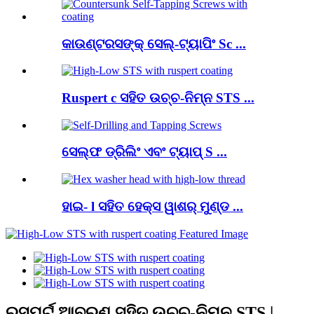
କାଉଣ୍ଟରସଙ୍କ୍ ସେଲ୍-ଟ୍ୟାପିଂ Sc ...
Ruspert c ସହିତ ଉଚ୍ଚ-ନିମ୍ନ STS ...
ସେଲ୍ଫ ଡ୍ରିଲିଂ ଏବଂ ଟ୍ୟାପ୍ S ...
ହାଇ- l ସହିତ ହେକ୍ସ ୱାଶର୍ ମୁଣ୍ଡ ...
ରସପର୍ଟ ଆବରଣ ସହିତ ଉଚ୍ଚ-ନିମ୍ନ STS |