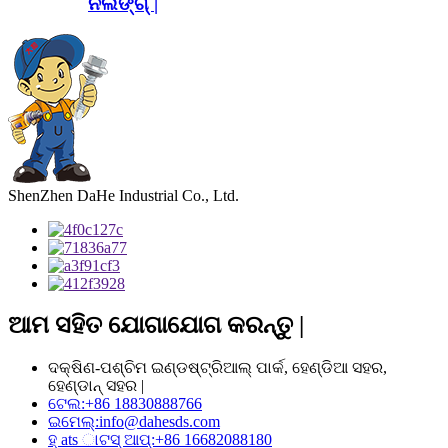
ନର୍ଲିଙ୍ଗ୍ |
ShenZhen DaHe Industrial Co., Ltd.
ଆମ ସହିତ ଯୋଗାଯୋଗ କରନ୍ତୁ |
ଦକ୍ଷିଣ-ପଶ୍ଚିମ ଇଣ୍ଡଷ୍ଟ୍ରିଆଲ୍ ପାର୍କ, ହେଣ୍ଡିଆ ସହର,
ହେଣ୍ଡାନ୍ ସହର |
ଟେଲ:
+86 18830888766
ଇମେଲ୍:
info@dahesds.com
ହ୍ ats ାଟସ୍ ଆପ୍:
+86 16682088180