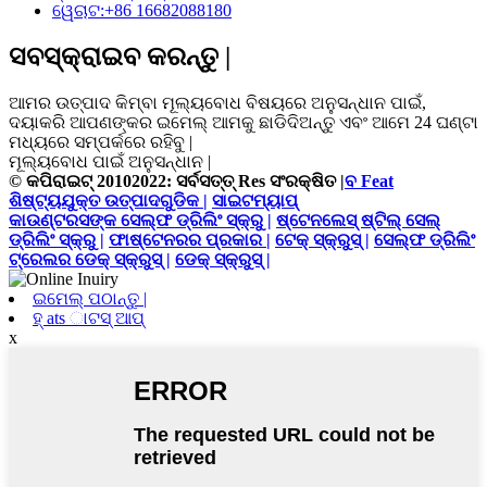
ୱେଚାଟ:
+86 16682088180
ସବସ୍କ୍ରାଇବ କରନ୍ତୁ |
ଆମର ଉତ୍ପାଦ କିମ୍ବା ମୂଲ୍ୟବୋଧ ବିଷୟରେ ଅନୁସନ୍ଧାନ ପାଇଁ,
ଦୟାକରି ଆପଣଙ୍କର ଇମେଲ୍ ଆମକୁ ଛାଡିଦିଅନ୍ତୁ ଏବଂ ଆମେ 24 ଘଣ୍ଟା
ମଧ୍ୟରେ ସମ୍ପର୍କରେ ରହିବୁ |
ମୂଲ୍ୟବୋଧ ପାଇଁ ଅନୁସନ୍ଧାନ |
© କପିରାଇଟ୍ 20102022: ସର୍ବସତ୍ତ୍ Res ସଂରକ୍ଷିତ |
ବ Feat
ଶିଷ୍ଟ୍ୟଯୁକ୍ତ ଉତ୍ପାଦଗୁଡିକ |
ସାଇଟମ୍ୟାପ୍
କାଉଣ୍ଟରସଙ୍କ ସେଲ୍ଫ ଡ୍ରିଲିଂ ସ୍କ୍ରୁ |
ଷ୍ଟେନଲେସ୍ ଷ୍ଟିଲ୍ ସେଲ୍
ଡ୍ରିଲିଂ ସ୍କ୍ରୁ |
ଫାଷ୍ଟେନରର ପ୍ରକାର |
ଟେକ୍ ସ୍କ୍ରୁସ୍ |
ସେଲ୍ଫ ଡ୍ରିଲିଂ
ଟ୍ରେଲର ଡେକ୍ ସ୍କ୍ରୁସ୍ |
ଡେକ୍ ସ୍କ୍ରୁସ୍ |
ଇମେଲ୍ ପଠାନ୍ତୁ |
ହ୍ ats ାଟସ୍ ଆପ୍
x