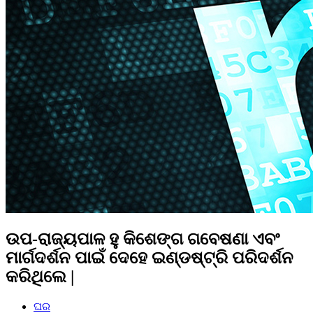
ଉପ-ରାଜ୍ୟପାଳ ହୁ କିଶେଙ୍ଗ ଗବେଷଣା ଏବଂ
ମାର୍ଗଦର୍ଶନ ପାଇଁ ଦେହେ ଇଣ୍ଡଷ୍ଟ୍ରି ପରିଦର୍ଶନ
କରିଥିଲେ |
ଘର