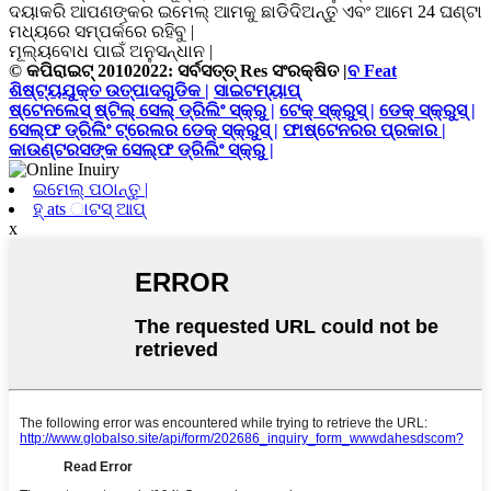
ଦୟାକରି ଆପଣଙ୍କର ଇମେଲ୍ ଆମକୁ ଛାଡିଦିଅନ୍ତୁ ଏବଂ ଆମେ 24 ଘଣ୍ଟା
ମଧ୍ୟରେ ସମ୍ପର୍କରେ ରହିବୁ |
ମୂଲ୍ୟବୋଧ ପାଇଁ ଅନୁସନ୍ଧାନ |
© କପିରାଇଟ୍ 20102022: ସର୍ବସତ୍ତ୍ Res ସଂରକ୍ଷିତ |
ବ Feat
ଶିଷ୍ଟ୍ୟଯୁକ୍ତ ଉତ୍ପାଦଗୁଡିକ |
ସାଇଟମ୍ୟାପ୍
ଷ୍ଟେନଲେସ୍ ଷ୍ଟିଲ୍ ସେଲ୍ ଡ୍ରିଲିଂ ସ୍କ୍ରୁ |
ଟେକ୍ ସ୍କ୍ରୁସ୍ |
ଡେକ୍ ସ୍କ୍ରୁସ୍ |
ସେଲ୍ଫ ଡ୍ରିଲିଂ ଟ୍ରେଲର ଡେକ୍ ସ୍କ୍ରୁସ୍ |
ଫାଷ୍ଟେନରର ପ୍ରକାର |
କାଉଣ୍ଟରସଙ୍କ ସେଲ୍ଫ ଡ୍ରିଲିଂ ସ୍କ୍ରୁ |
ଇମେଲ୍ ପଠାନ୍ତୁ |
ହ୍ ats ାଟସ୍ ଆପ୍
x