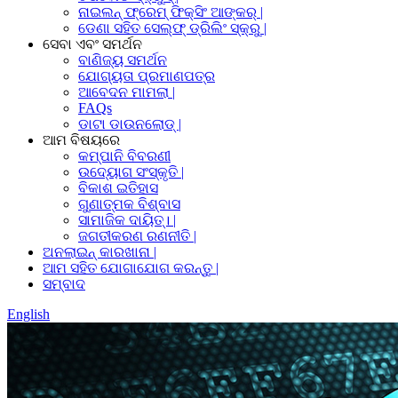
ନାଇଲନ୍ ଫ୍ରେମ୍ ଫିକ୍ସିଂ ଆଙ୍କର୍ |
ଡେଣା ସହିତ ସେଲ୍ଫ୍ ଡ୍ରିଲିଂ ସ୍କ୍ରୁ |
ସେବା ଏବଂ ସମର୍ଥନ
ବାଣିଜ୍ୟ ସମର୍ଥନ
ଯୋଗ୍ୟତା ପ୍ରମାଣପତ୍ର
ଆବେଦନ ମାମଲା |
FAQs
ଡାଟା ଡାଉନଲୋଡ୍ |
ଆମ ବିଷୟରେ
କମ୍ପାନି ବିବରଣୀ
ଉଦ୍ୟୋଗ ସଂସ୍କୃତି |
ବିକାଶ ଇତିହାସ
ଗୁଣାତ୍ମକ ବିଶ୍ବାସ
ସାମାଜିକ ଦାୟିତ୍। |
ଜଗତୀକରଣ ରଣନୀତି |
ଅନଲାଇନ୍ କାରଖାନା |
ଆମ ସହିତ ଯୋଗାଯୋଗ କରନ୍ତୁ |
ସମ୍ବାଦ
English