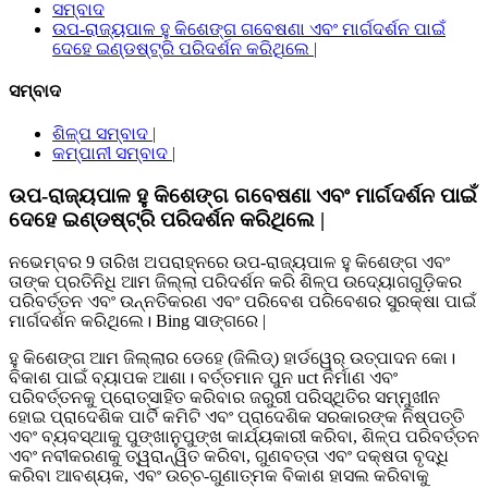
ସମ୍ବାଦ
ଉପ-ରାଜ୍ୟପାଳ ହୁ କିଶେଙ୍ଗ ଗବେଷଣା ଏବଂ ମାର୍ଗଦର୍ଶନ ପାଇଁ
ଦେହେ ଇଣ୍ଡଷ୍ଟ୍ରି ପରିଦର୍ଶନ କରିଥିଲେ |
ସମ୍ବାଦ
ଶିଳ୍ପ ସମ୍ବାଦ |
କମ୍ପାନୀ ସମ୍ବାଦ |
ଉପ-ରାଜ୍ୟପାଳ ହୁ କିଶେଙ୍ଗ ଗବେଷଣା ଏବଂ ମାର୍ଗଦର୍ଶନ ପାଇଁ
ଦେହେ ଇଣ୍ଡଷ୍ଟ୍ରି ପରିଦର୍ଶନ କରିଥିଲେ |
ନଭେମ୍ବର 9 ତାରିଖ ଅପରାହ୍ନରେ ଉପ-ରାଜ୍ୟପାଳ ହୁ କିଶେଙ୍ଗ ଏବଂ
ତାଙ୍କ ପ୍ରତିନିଧି ଆମ ଜିଲ୍ଲା ପରିଦର୍ଶନ କରି ଶିଳ୍ପ ଉଦ୍ୟୋଗଗୁଡ଼ିକର
ପରିବର୍ତ୍ତନ ଏବଂ ଉନ୍ନତିକରଣ ଏବଂ ପରିବେଶ ପରିବେଶର ସୁରକ୍ଷା ପାଇଁ
ମାର୍ଗଦର୍ଶନ କରିଥିଲେ। Bing ସାଙ୍ଗରେ |
ହୁ କିଶେଙ୍ଗ ଆମ ଜିଲ୍ଲାର ଡେହେ (ଜିଲିଡ୍) ହାର୍ଡୱେର୍ ଉତ୍ପାଦନ କୋ।
ବିକାଶ ପାଇଁ ବ୍ୟାପକ ଆଶା। ବର୍ତ୍ତମାନ ପୁନ uct ନିର୍ମାଣ ଏବଂ
ପରିବର୍ତ୍ତନକୁ ପ୍ରୋତ୍ସାହିତ କରିବାର ଜରୁରୀ ପରିସ୍ଥିତିର ସମ୍ମୁଖୀନ
ହୋଇ ପ୍ରାଦେଶିକ ପାର୍ଟି କମିଟି ଏବଂ ପ୍ରାଦେଶିକ ସରକାରଙ୍କ ନିଷ୍ପତ୍ତି
ଏବଂ ବ୍ୟବସ୍ଥାକୁ ପୁଙ୍ଖାନୁପୁଙ୍ଖ କାର୍ଯ୍ୟକାରୀ କରିବା, ଶିଳ୍ପ ପରିବର୍ତ୍ତନ
ଏବଂ ନବୀକରଣକୁ ତ୍ୱରାନ୍ୱିତ କରିବା, ଗୁଣବତ୍ତା ଏବଂ ଦକ୍ଷତା ବୃଦ୍ଧି
କରିବା ଆବଶ୍ୟକ, ଏବଂ ଉଚ୍ଚ-ଗୁଣାତ୍ମକ ବିକାଶ ହାସଲ କରିବାକୁ