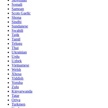
Slovenian
Somali
Samoan
Scots Gaelic
Shona
Sindhi
Sundanese
Swahili
Tajik
Tamil
Telugu
Thai
Ukrainian
Urdu
Uzbek
Vietnamese
Welsh
Xhosa
Yiddish
Yoruba
Zulu
Kinyarwanda
Tatar
Oriya
Turkmen