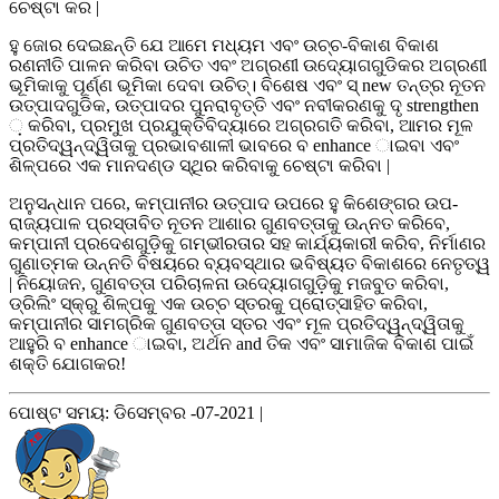
ଚେଷ୍ଟା କର |
ହୁ ଜୋର ଦେଇଛନ୍ତି ଯେ ଆମେ ମଧ୍ୟମ ଏବଂ ଉଚ୍ଚ-ବିକାଶ ବିକାଶ
ରଣନୀତି ପାଳନ କରିବା ଉଚିତ ଏବଂ ଅଗ୍ରଣୀ ଉଦ୍ୟୋଗଗୁଡିକର ଅଗ୍ରଣୀ
ଭୂମିକାକୁ ପୂର୍ଣ୍ଣ ଭୂମିକା ଦେବା ଉଚିତ୍। ବିଶେଷ ଏବଂ ସ୍ new ତନ୍ତ୍ର ନୂତନ
ଉତ୍ପାଦଗୁଡିକ, ଉତ୍ପାଦର ପୁନରାବୃତ୍ତି ଏବଂ ନବୀକରଣକୁ ଦୃ strengthen
଼ କରିବା, ପ୍ରମୁଖ ପ୍ରଯୁକ୍ତିବିଦ୍ୟାରେ ଅଗ୍ରଗତି କରିବା, ଆମର ମୂଳ
ପ୍ରତିଦ୍ୱନ୍ଦ୍ୱିତାକୁ ପ୍ରଭାବଶାଳୀ ଭାବରେ ବ enhance ାଇବା ଏବଂ
ଶିଳ୍ପରେ ଏକ ମାନଦଣ୍ଡ ସ୍ଥିର କରିବାକୁ ଚେଷ୍ଟା କରିବା |
ଅନୁସନ୍ଧାନ ପରେ, କମ୍ପାନୀର ଉତ୍ପାଦ ଉପରେ ହୁ କିଶେଙ୍ଗର ଉପ-
ରାଜ୍ୟପାଳ ପ୍ରସ୍ତାବିତ ନୂତନ ଆଶାର ଗୁଣବତ୍ତାକୁ ଉନ୍ନତ କରିବେ,
କମ୍ପାନୀ ପ୍ରଦେଶଗୁଡ଼ିକୁ ଗମ୍ଭୀରତାର ସହ କାର୍ଯ୍ୟକାରୀ କରିବ, ନିର୍ମାଣର
ଗୁଣାତ୍ମକ ଉନ୍ନତି ବିଷୟରେ ବ୍ୟବସ୍ଥାର ଭବିଷ୍ୟତ ବିକାଶରେ ନେତୃତ୍ୱ
| ନିୟୋଜନ, ଗୁଣବତ୍ତା ପରିଚାଳନା ଉଦ୍ୟୋଗଗୁଡ଼ିକୁ ମଜବୁତ କରିବା,
ଡ୍ରିଲିଂ ସ୍କ୍ରୁ ଶିଳ୍ପକୁ ଏକ ଉଚ୍ଚ ସ୍ତରକୁ ପ୍ରୋତ୍ସାହିତ କରିବା,
କମ୍ପାନୀର ସାମଗ୍ରିକ ଗୁଣବତ୍ତା ସ୍ତର ଏବଂ ମୂଳ ପ୍ରତିଦ୍ୱନ୍ଦ୍ୱିତାକୁ
ଆହୁରି ବ enhance ାଇବା, ଅର୍ଥନ and ତିକ ଏବଂ ସାମାଜିକ ବିକାଶ ପାଇଁ
ଶକ୍ତି ଯୋଗକର!
ପୋଷ୍ଟ ସମୟ: ଡିସେମ୍ବର -07-2021 |