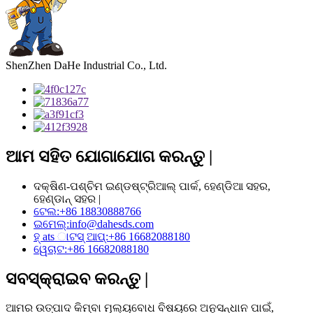
ShenZhen DaHe Industrial Co., Ltd.
ଆମ ସହିତ ଯୋଗାଯୋଗ କରନ୍ତୁ |
ଦକ୍ଷିଣ-ପଶ୍ଚିମ ଇଣ୍ଡଷ୍ଟ୍ରିଆଲ୍ ପାର୍କ, ହେଣ୍ଡିଆ ସହର,
ହେଣ୍ଡାନ୍ ସହର |
ଟେଲ:
+86 18830888766
ଇମେଲ୍:
info@dahesds.com
ହ୍ ats ାଟସ୍ ଆପ୍:
+86 16682088180
ୱେଚାଟ:
+86 16682088180
ସବସ୍କ୍ରାଇବ କରନ୍ତୁ |
ଆମର ଉତ୍ପାଦ କିମ୍ବା ମୂଲ୍ୟବୋଧ ବିଷୟରେ ଅନୁସନ୍ଧାନ ପାଇଁ,